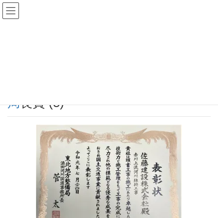
投稿
HOME
赤川上流河川維持工事で事務所長賞を受賞しました
局長賞 (5)
2019年8月29日
/ 最終更新日時 :
2019年8月29日
佐藤建設株式会社
局長賞 (5)